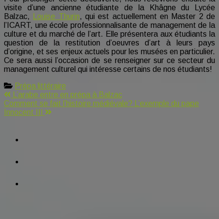
perspective
visite d’une ancienne étudiante de la Khâgne du Lycée
Balzac,
Louise Thurin
, qui est actuellement en Master 2 de
l’ICART, une école professionnalisante de management de la
culture et du marché de l’art. Elle présentera aux étudiants la
question de la restitution d’oeuvres d’art à leurs pays
d’origine, et ses enjeux actuels pour les musées en particulier.
Ce sera aussi l’occasion de se renseigner sur ce secteur du
management culturel qui intéresse certains de nos étudiants!
Prépa littéraire
Navigation
L’arabe entre en prépa à Balzac
Comment se fait l’histoire médiévale? L’exemple du pape
de
Innocent III
l’article
facebook
tiktok
instagram