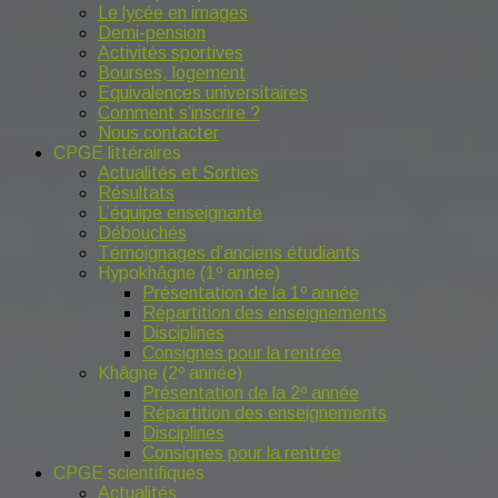
Le lycée en images
Demi-pension
Activités sportives
Bourses, logement
Equivalences universitaires
Comment s’inscrire ?
Nous contacter
CPGE littéraires
Actualités et Sorties
Résultats
L’équipe enseignante
Débouchés
Témoignages d’anciens étudiants
Hypokhâgne (1º année)
Présentation de la 1º année
Répartition des enseignements
Disciplines
Consignes pour la rentrée
Khâgne (2º année)
Présentation de la 2º année
Répartition des enseignements
Disciplines
Consignes pour la rentrée
CPGE scientifiques
Actualités