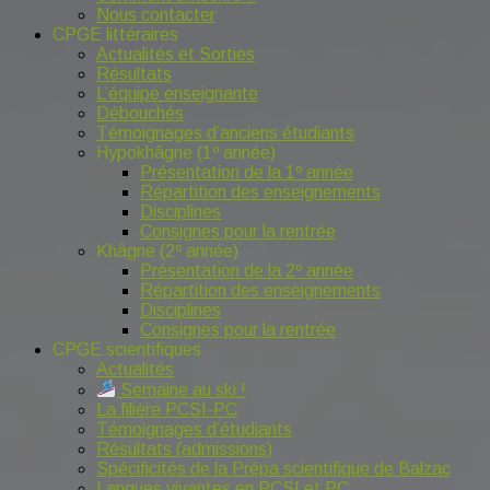
Nous contacter
CPGE littéraires
Actualités et Sorties
Résultats
L’équipe enseignante
Débouchés
Témoignages d’anciens étudiants
Hypokhâgne (1º année)
Présentation de la 1º année
Répartition des enseignements
Disciplines
Consignes pour la rentrée
Khâgne (2º année)
Présentation de la 2º année
Répartition des enseignements
Disciplines
Consignes pour la rentrée
CPGE scientifiques
Actualités
Semaine au ski !
La filière PCSI-PC
Témoignages d’étudiants
Résultats (admissions)
Spécificités de la Prépa scientifique de Balzac
Langues vivantes en PCSI et PC