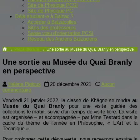
Site de Physique PCSI
Site de Physique PC
Déjà étudiant·e à Balzac ?
Accéder à Balzacolles
Sites des professeurs
Saisie vœu d’orientation PCSI
Réseau des Anciens Balzaciens
→
Prépa littéraire
→
Une sortie au Musée du Quai Branly en perspective
Une sortie au Musée du Quai Branly
en perspective
Hélène Pialoux
20 décembre 2021
Aucun
sur
commentaire
Une
Vendredi 21 janvier 2022, la classe de Khâgne se rendra au
sortie
Musée du Quai Branly
pour une visite guidée des
au
collections le matin, suivie d’un temps de visite libre. La visite
Musée
est organisée – et accompagnée – par Mme Testard dans le
du
cadre du thème de l’année en Philosophie, « L’Art et la
Quai
Technique ».
Branly
en
Pour prolonger cette découverte, nous recevrons ensuite la