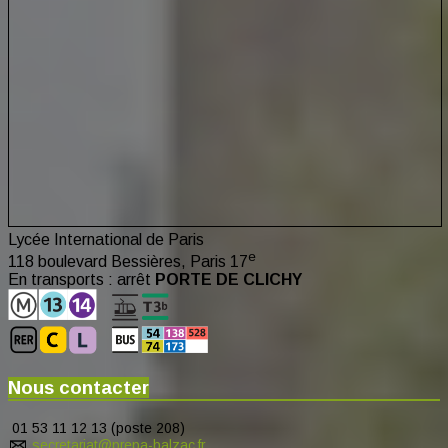
Lycée International de Paris
e
118 boulevard Bessières, Paris 17
En transports : arrêt
PORTE DE CLICHY
Nous contacter
01 53 11 12 13 (poste 208)
secretariat@prepa-balzac.fr