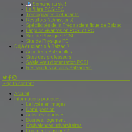
Semaine au ski !
La filière PCSI-PC
Témoignages d’étudiants
Résultats (admissions)
Spécificités de la Prépa scientifique de Balzac
Langues vivantes en PCSI et PC
Site de Physique PCSI
Site de Physique PC
Déjà étudiant·e à Balzac ?
Accéder à Balzacolles
Sites des professeurs
Saisie vœu d’orientation PCSI
Réseau des Anciens Balzaciens
Skip to content
Accueil
Informations pratiques
Le lycée en images
Demi-pension
Activités sportives
Bourses, logement
Equivalences universitaires
Comment s’inscrire ?