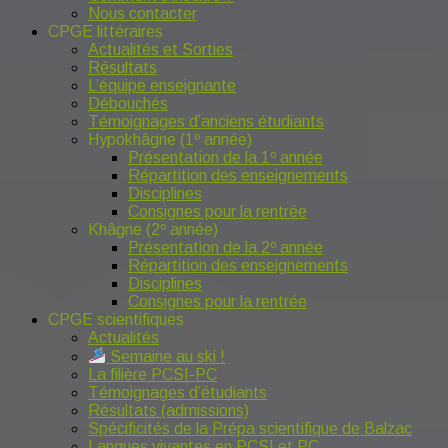
Nous contacter
CPGE littéraires
Actualités et Sorties
Résultats
L’équipe enseignante
Débouchés
Témoignages d’anciens étudiants
Hypokhâgne (1º année)
Présentation de la 1º année
Répartition des enseignements
Disciplines
Consignes pour la rentrée
Khâgne (2º année)
Présentation de la 2º année
Répartition des enseignements
Disciplines
Consignes pour la rentrée
CPGE scientifiques
Actualités
Semaine au ski !
La filière PCSI-PC
Témoignages d’étudiants
Résultats (admissions)
Spécificités de la Prépa scientifique de Balzac
Langues vivantes en PCSI et PC