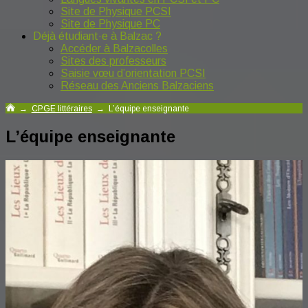
Site de Physique PCSI
Site de Physique PC
Déjà étudiant·e à Balzac ?
Accéder à Balzacolles
Sites des professeurs
Saisie vœu d’orientation PCSI
Réseau des Anciens Balzaciens
→
CPGE littéraires
→
L’équipe enseignante
L’équipe enseignante