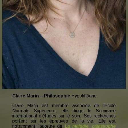
Claire Marin
–
Philosophie
Hypokhâgne
Claire Marin est membre associée de l’Ecole
Normale Supérieure, elle dirige le Séminaire
international d’études sur le soin. Ses recherches
portent sur les épreuves de la vie. Elle est
notamment l’auteure de
La maladie, catastrophe