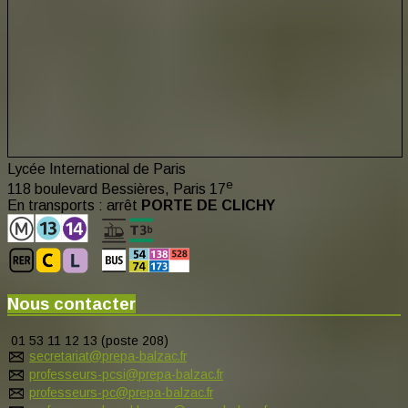
Lycée International de Paris
e
118 boulevard Bessières, Paris 17
En transports : arrêt
PORTE DE CLICHY
Nous contacter
01 53 11 12 13 (poste 208)
secretariat@prepa-balzac.fr
professeurs-pcsi@prepa-balzac.fr
professeurs-pc@prepa-balzac.fr