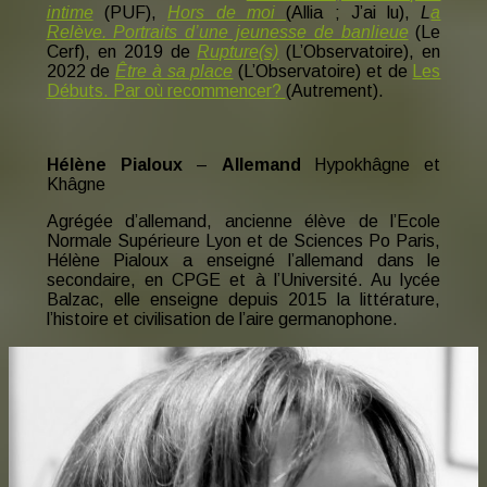
intime
(PUF),
Hors de moi
(Allia ; J’ai lu),
L
a
Relève. Portraits d’une jeunesse de banlieue
(Le
Cerf), en 2019 de
Rupture(s)
(L’Observatoire), en
2022 de
Être à sa place
(L’Observatoire) et de
Les
Débuts. Par où recommencer?
(Autrement).
Hélène Pialoux
–
Allemand
Hypokhâgne et
Khâgne
Agrégée d’allemand, ancienne élève de l’Ecole
Normale Supérieure Lyon et de Sciences Po Paris,
Hélène Pialoux a enseigné l’allemand dans le
secondaire, en CPGE et à l’Université. Au lycée
Balzac, elle enseigne depuis 2015 la littérature,
l’histoire et civilisation de l’aire germanophone.