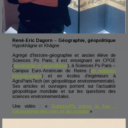
René-Eric Dagorn
–
Géographie, géopolitique
Hypokhâgne et Khâgne
Agrégé d’histoire-géographie et ancien élève de
Sciences Po Paris, il est enseignant en CPGE
(
géographie et géopolitique
), à Sciences Po Paris –
Campus Euro-Américain de Reims (
en relations
internationales
) et en écoles d’ingénieurs à
AgroParisTech (en géopolitique environnementale).
Ses articles et ouvrages portent sur l’actualité
géopolitique mondiale et sur les questions des
sciences environnementales.
Une vidéo : «
SciencesPo passe le bac :
Géostratégie des mers et des océans
»