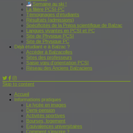
Semaine au ski !
La filière PCSI-PC
Témoignages d’étudiants
Résultats (admissions)
Spécificités de la Prépa scientifique de Balzac
Langues vivantes en PCSI et PC
Site de Physique PCSI
Site de Physique PC
Déjà étudiant·e à Balzac ?
Accéder à Balzacolles
Sites des professeurs
Saisie vœu d’orientation PCSI
Réseau des Anciens Balzaciens
Skip to content
Accueil
Informations pratiques
Le lycée en images
Demi-pension
Activités sportives
Bourses, logement
Equivalences universitaires
Comment s’inscrire ?