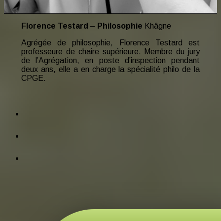
Florence Testard
–
Philosophie
Khâgne
Agrégée de philosophie, Florence Testard est
professeure de chaire supérieure. Membre du jury
de l’Agrégation, en poste d’inspection pendant
deux ans, elle a en charge la spécialité philo de la
CPGE.
facebook
tiktok
instagram