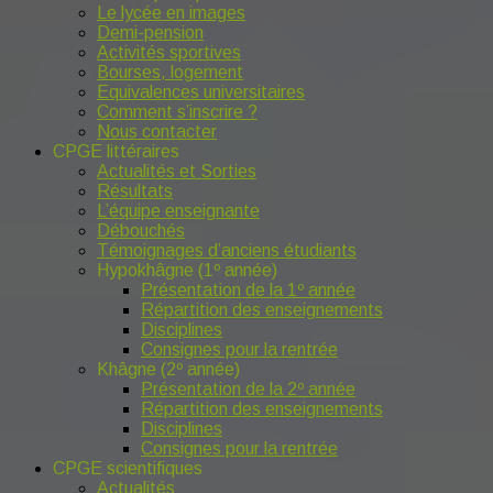
Le lycée en images
Demi-pension
Activités sportives
Bourses, logement
Equivalences universitaires
Comment s’inscrire ?
Nous contacter
CPGE littéraires
Actualités et Sorties
Résultats
L’équipe enseignante
Débouchés
Témoignages d’anciens étudiants
Hypokhâgne (1º année)
Présentation de la 1º année
Répartition des enseignements
Disciplines
Consignes pour la rentrée
Khâgne (2º année)
Présentation de la 2º année
Répartition des enseignements
Disciplines
Consignes pour la rentrée
CPGE scientifiques
Actualités