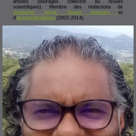
articles (ouvrages collectifs ou revues
scientifiques). Membre des rédactions de
Vingtième Siècle. Revue d’histoire
et
d’
histoire@politique
(2002-2014).