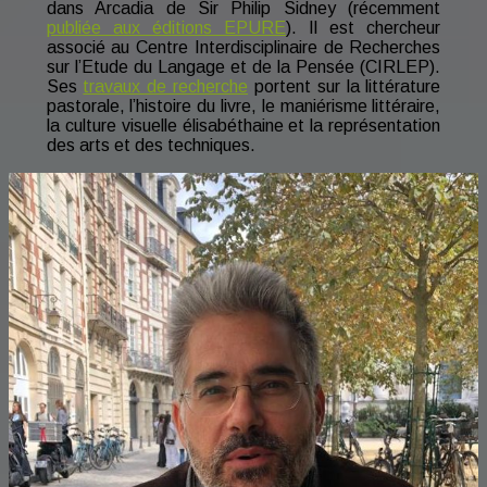
dans Arcadia de Sir Philip Sidney (récemment
publiée aux éditions EPURE
). Il est chercheur
associé au Centre Interdisciplinaire de Recherches
sur l’Etude du Langage et de la Pensée (CIRLEP).
Ses
travaux de recherche
portent sur la littérature
pastorale, l’histoire du livre, le maniérisme littéraire,
la culture visuelle élisabéthaine et la représentation
des arts et des techniques.