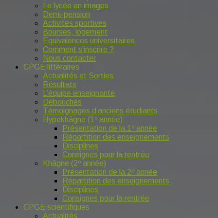
Le lycée en images
Demi-pension
Activités sportives
Bourses, logement
Equivalences universitaires
Comment s’inscrire ?
Nous contacter
CPGE littéraires
Actualités et Sorties
Résultats
L’équipe enseignante
Débouchés
Témoignages d’anciens étudiants
Hypokhâgne (1º année)
Présentation de la 1º année
Répartition des enseignements
Disciplines
Consignes pour la rentrée
Khâgne (2º année)
Présentation de la 2º année
Répartition des enseignements
Disciplines
Consignes pour la rentrée
CPGE scientifiques
Actualités