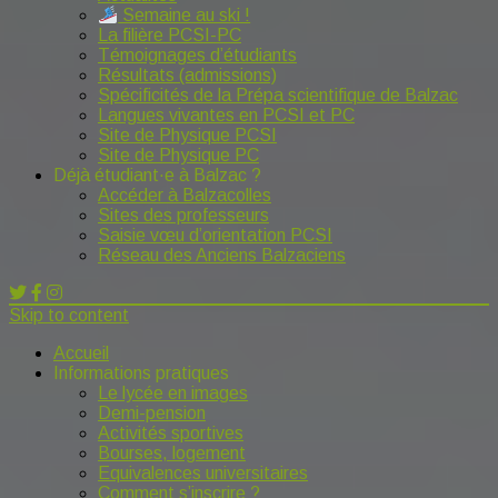
Semaine au ski !
La filière PCSI-PC
Témoignages d’étudiants
Résultats (admissions)
Spécificités de la Prépa scientifique de Balzac
Langues vivantes en PCSI et PC
Site de Physique PCSI
Site de Physique PC
Déjà étudiant·e à Balzac ?
Accéder à Balzacolles
Sites des professeurs
Saisie vœu d’orientation PCSI
Réseau des Anciens Balzaciens
Skip to content
Accueil
Informations pratiques
Le lycée en images
Demi-pension
Activités sportives
Bourses, logement
Equivalences universitaires
Comment s’inscrire ?