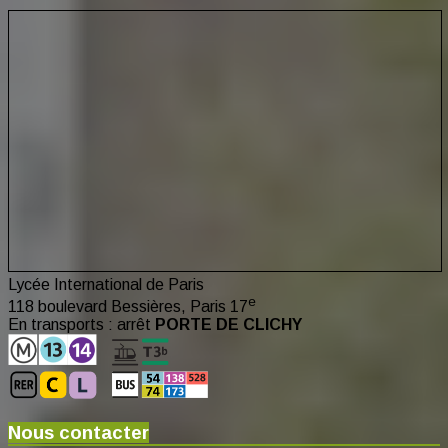
Lycée International de Paris
e
118 boulevard Bessières, Paris 17
En transports : arrêt
PORTE DE CLICHY
Nous contacter