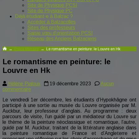
Site de Physique PCSI
Site de Physique PC
Déjà étudiant·e à Balzac ?
Accéder à Balzacolles
Sites des professeurs
Saisie vœu d’orientation PCSI
Réseau des Anciens Balzaciens
→
Prépa littéraire
→
Le romantisme en peinture: le Louvre en Hk
Le romantisme en peinture: le
Louvre en Hk
Hélène Pialoux
19 décembre 2023
Aucun
sur
commentaire
Le
Le vendredi 1er décembre, les étudiants d’Hypokhâgne ont
romantisme
participé à une sortie au musée du Louvre organisée par M.
en
Auckbur, leur professeur d’anglais. Au programme : deux
peinture:
parcours de visite, l’un guidé par un médiateur du Louvre sur
le
le thème de la peinture néoclassique et romantique, l’autre,
Louvre
guidé par M. Auckbur, traitant de la littérature anglaise dans
en
la peinture romantique de France et d’Angleterre et
Hk
proposant une réflexion sur les choix d’accrochage et de mise