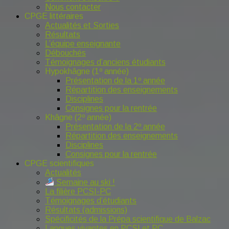
Nous contacter
CPGE littéraires
Actualités et Sorties
Résultats
L’équipe enseignante
Débouchés
Témoignages d’anciens étudiants
Hypokhâgne (1º année)
Présentation de la 1º année
Répartition des enseignements
Disciplines
Consignes pour la rentrée
Khâgne (2º année)
Présentation de la 2º année
Répartition des enseignements
Disciplines
Consignes pour la rentrée
CPGE scientifiques
Actualités
Semaine au ski !
La filière PCSI-PC
Témoignages d’étudiants
Résultats (admissions)
Spécificités de la Prépa scientifique de Balzac
Langues vivantes en PCSI et PC