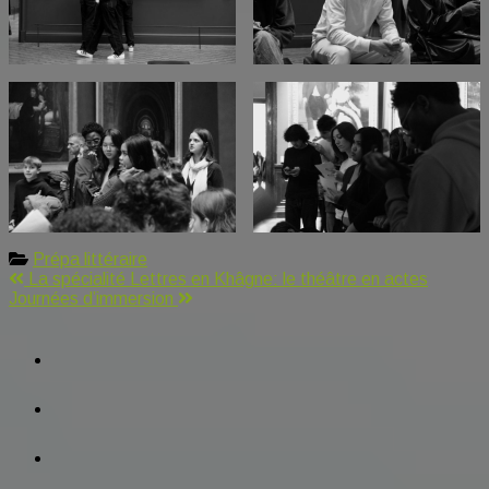
Prépa littéraire
Navigation
La spécialité Lettres en Khâgne: le théâtre en actes
Journées d’immersion
de
facebook
l’article
tiktok
instagram