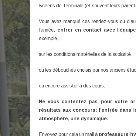
lycéens de Terminale (et souvent leurs parents
UNIVERSITAIRES
COMMENT S’INSCRIRE ?
Vous avez manqué ces rendez-vous ou d’aut
l’année,
entrer en contact avec l’équip
NOUS CONTACTER
exemple,
sur les conditions matérielles de la scolarité
ou les débouchés choisis par nos anciens étud
ou encore assister à des cours.
Ne vous contentez pas, pour votre or
résultats aux concours: l’entrée dans l
atmosphère, une dynamique.
Envoyez pour cela un mail à
professeurs-h