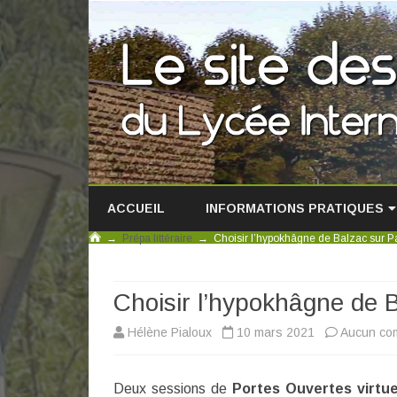
ACCUEIL
INFORMATIONS PRATIQUES
→
Prépa littéraire
→
Choisir l’hypokhâgne de Balzac sur P
LE LYCÉE EN IMAGES
DEMI-PENSION
Choisir l’hypokhâgne de 
ACTIVITÉS SPORTIVES
Hélène Pialoux
10 mars 2021
Aucun co
BOURSES, LOGEMENT
Deux sessions de
Portes Ouvertes virtue
EQUIVALENCES