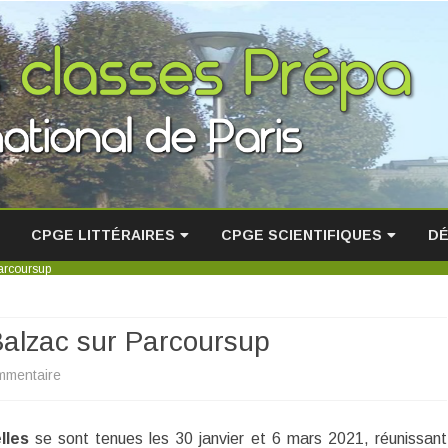
Skip
to
CPGE LITTÉRAIRES
CPGE SCIENTIFIQUES
DÉ
content
arcoursup
ACTUALITÉS ET SORTIES
ACTUALITÉS
A
RÉSULTATS
SEMAINE AU SKI !
S
Balzac sur Parcoursup
L’ÉQUIPE ENSEIGNANTE
LA FILIÈRE PCSI-PC
S
sur
mmentaire
P
DÉBOUCHÉS
TÉMOIGNAGES D’ÉTUDIANTS
Choisir
R
lles
se sont tenues les 30 janvier et 6 mars 2021, réunissant
l’hypokhâgne
TÉMOIGNAGES D’ANCIENS
RÉSULTATS (ADMISSIONS)