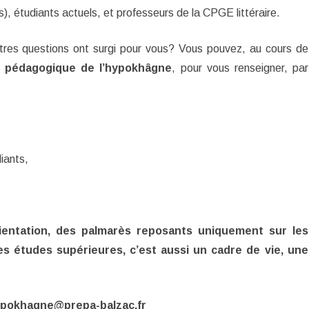
B
), étudiants actuels, et professeurs de la CPGE littéraire.
ÉTUDIANTS
de
SPÉCIFICITÉS DE LA PRÉPA
HYPOKHÂGNE (1º ANNÉE)
SCIENTIFIQUE DE BALZAC
PRÉSENTATION DE LA 1º
Balzac
res questions ont surgi pour vous? Vous pouvez, au cours de
ANNÉE
e pédagogique de l’hypokhâgne
, pour vous renseigner, par
sur
KHÂGNE (2º ANNÉE)
LANGUES VIVANTES EN PCSI
PRÉSENTATION DE LA 2º
ET PC
RÉPARTITION DES
ANNÉE
Parcoursup
ENSEIGNEMENTS
SITE DE PHYSIQUE PCSI
RÉPARTITION DES
DISCIPLINES
ENSEIGNEMENTS
SITE DE PHYSIQUE PC
iants,
CONSIGNES POUR LA
DISCIPLINES
RENTRÉE
CONSIGNES POUR LA
RENTRÉE
ientation, des palmarès reposants uniquement sur les
es études supérieures, c’est aussi un cadre de vie, une
ypokhagne@prepa-balzac.fr