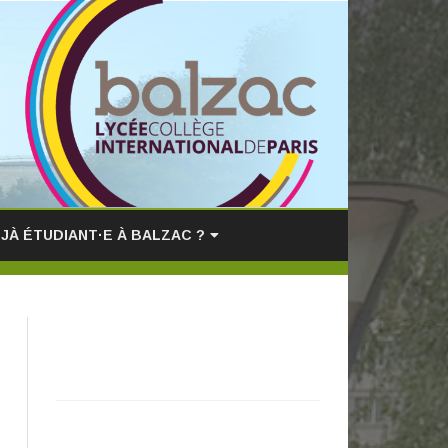
JÀ ÉTUDIANT·E À BALZAC ?
CCÉDER À BALZACOLLES
ITES DES PROFESSEURS
facebook
AISIE VŒU D’ORIENTATION
CSI
tiktok
ÉSEAU DES ANCIENS