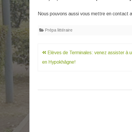
Nous pouvons aussi vous mettre en contact 
Prépa littéraire
Navigation
Elèves de Terminales: venez assister à u
de
en Hypokhâgne!
l’article