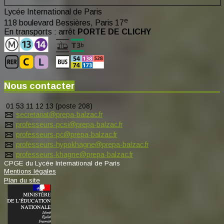
Lycée International de Paris
e
118 boulevard Bessières, Paris 17
En transports : arrêt
PORTE DE CLICHY
Nous contacter
01 53 11 12 13 (poste 208)
secretariat@prepa-balzac.fr
professeurs-pcsi@prepa-balzac.fr
professeurs-pc@prepa-balzac.fr
professeurs-hypokhagne@prepa-balzac.fr
professeurs-khagne@prepa-balzac.fr
CPGE du Lycée International de Paris
Mentions légales
Plan du site