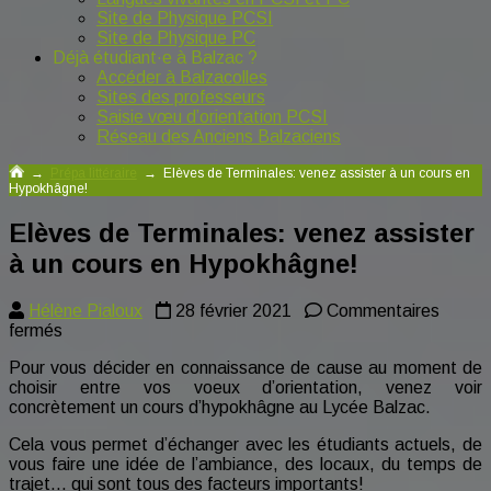
Site de Physique PCSI
Site de Physique PC
Déjà étudiant·e à Balzac ?
Accéder à Balzacolles
Sites des professeurs
Saisie vœu d’orientation PCSI
Réseau des Anciens Balzaciens
→
Prépa littéraire
→
Elèves de Terminales: venez assister à un cours en
Hypokhâgne!
Elèves de Terminales: venez assister
à un cours en Hypokhâgne!
Hélène Pialoux
28 février 2021
Commentaires
sur
fermés
Elèves
Pour vous décider en connaissance de cause au moment de
de
choisir entre vos voeux d’orientation, venez voir
Terminales:
concrètement un cours d’hypokhâgne au Lycée Balzac.
venez
assister
Cela vous permet d’échanger avec les étudiants actuels, de
à
vous faire une idée de l’ambiance, des locaux, du temps de
un
trajet… qui sont tous des facteurs importants!
cours