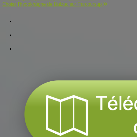
Choisir l’hypokhâgne de Balzac sur Parcoursup
de
facebook
l’article
tiktok
instagram