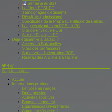
Semaine au ski !
La filière PCSI-PC
Témoignages d’étudiants
Résultats (admissions)
Spécificités de la Prépa scientifique de Balzac
Langues vivantes en PCSI et PC
Site de Physique PCSI
Site de Physique PC
Déjà étudiant·e à Balzac ?
Accéder à Balzacolles
Sites des professeurs
Saisie vœu d’orientation PCSI
Réseau des Anciens Balzaciens
Skip to content
Accueil
Informations pratiques
Le lycée en images
Demi-pension
Activités sportives
Bourses, logement
Equivalences universitaires
Comment s’inscrire ?