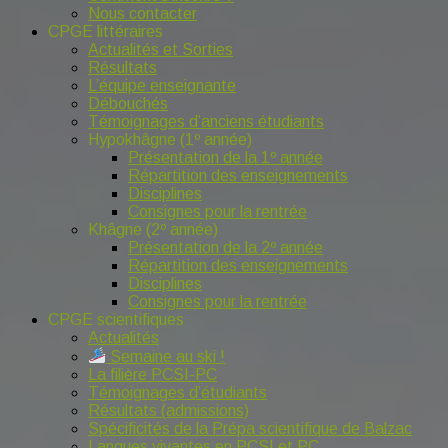
Nous contacter
CPGE littéraires
Actualités et Sorties
Résultats
L’équipe enseignante
Débouchés
Témoignages d’anciens étudiants
Hypokhâgne (1º année)
Présentation de la 1º année
Répartition des enseignements
Disciplines
Consignes pour la rentrée
Khâgne (2º année)
Présentation de la 2º année
Répartition des enseignements
Disciplines
Consignes pour la rentrée
CPGE scientifiques
Actualités
Semaine au ski !
La filière PCSI-PC
Témoignages d’étudiants
Résultats (admissions)
Spécificités de la Prépa scientifique de Balzac
Langues vivantes en PCSI et PC