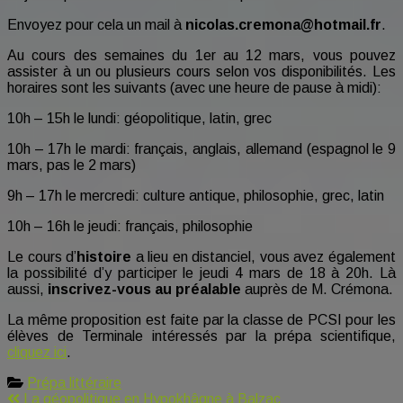
en
Envoyez pour cela un mail à
nicolas.cremona@hotmail.fr
.
Hypokhâgne!
Au cours des semaines du 1er au 12 mars, vous pouvez
assister à un ou plusieurs cours selon vos disponibilités. Les
horaires sont les suivants (avec une heure de pause à midi):
10h – 15h le lundi: géopolitique, latin, grec
10h – 17h le mardi: français, anglais, allemand (espagnol le 9
mars, pas le 2 mars)
9h – 17h le mercredi: culture antique, philosophie, grec, latin
10h – 16h le jeudi: français, philosophie
Le cours d’
histoire
a lieu en distanciel, vous avez également
la possibilité d’y participer le jeudi 4 mars de 18 à 20h. Là
aussi,
inscrivez-vous au préalable
auprès de M. Crémona.
La même proposition est faite par la classe de PCSI pour les
élèves de Terminale intéressés par la prépa scientifique,
cliquez ici
.
Prépa littéraire
Navigation
La géopolitique en Hypokhâgne à Balzac