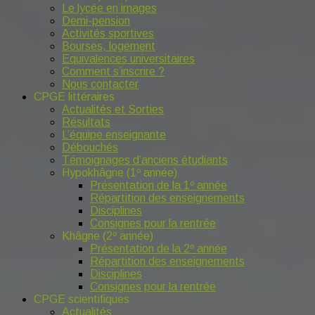
Le lycée en images
Demi-pension
Activités sportives
Bourses, logement
Equivalences universitaires
Comment s’inscrire ?
Nous contacter
CPGE littéraires
Actualités et Sorties
Résultats
L’équipe enseignante
Débouchés
Témoignages d’anciens étudiants
Hypokhâgne (1º année)
Présentation de la 1º année
Répartition des enseignements
Disciplines
Consignes pour la rentrée
Khâgne (2º année)
Présentation de la 2º année
Répartition des enseignements
Disciplines
Consignes pour la rentrée
CPGE scientifiques
Actualités