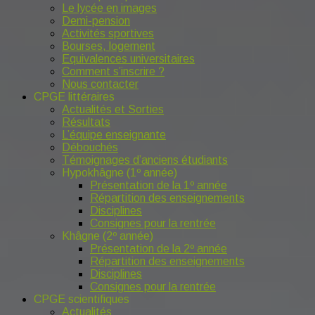
Le lycée en images
Demi-pension
Activités sportives
Bourses, logement
Equivalences universitaires
Comment s’inscrire ?
Nous contacter
CPGE littéraires
Actualités et Sorties
Résultats
L’équipe enseignante
Débouchés
Témoignages d’anciens étudiants
Hypokhâgne (1º année)
Présentation de la 1º année
Répartition des enseignements
Disciplines
Consignes pour la rentrée
Khâgne (2º année)
Présentation de la 2º année
Répartition des enseignements
Disciplines
Consignes pour la rentrée
CPGE scientifiques
Actualités