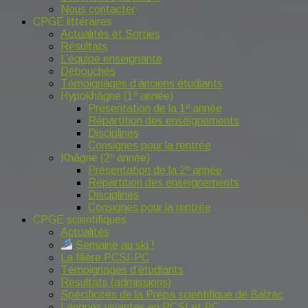
Nous contacter
CPGE littéraires
Actualités et Sorties
Résultats
L’équipe enseignante
Débouchés
Témoignages d’anciens étudiants
Hypokhâgne (1º année)
Présentation de la 1º année
Répartition des enseignements
Disciplines
Consignes pour la rentrée
Khâgne (2º année)
Présentation de la 2º année
Répartition des enseignements
Disciplines
Consignes pour la rentrée
CPGE scientifiques
Actualités
Semaine au ski !
La filière PCSI-PC
Témoignages d’étudiants
Résultats (admissions)
Spécificités de la Prépa scientifique de Balzac
Langues vivantes en PCSI et PC