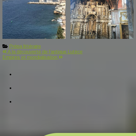
Prépa littéraire
Navigation
A la découverte de l’antique Lutèce
Empires et mondialisation
de
facebook
l’article
tiktok
instagram