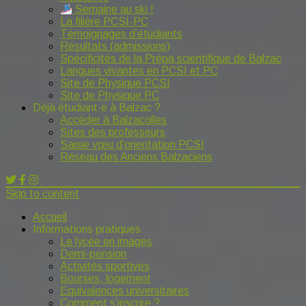
Semaine au ski !
La filière PCSI-PC
Témoignages d’étudiants
Résultats (admissions)
Spécificités de la Prépa scientifique de Balzac
Langues vivantes en PCSI et PC
Site de Physique PCSI
Site de Physique PC
Déjà étudiant·e à Balzac ?
Accéder à Balzacolles
Sites des professeurs
Saisie vœu d’orientation PCSI
Réseau des Anciens Balzaciens
Skip to content
Accueil
Informations pratiques
Le lycée en images
Demi-pension
Activités sportives
Bourses, logement
Equivalences universitaires
Comment s’inscrire ?