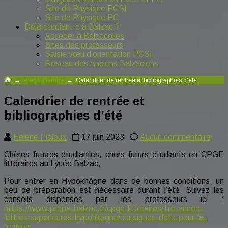
Site de Physique PCSI
Site de Physique PC
Déjà étudiant·e à Balzac ?
Accéder à Balzacolles
Sites des professeurs
Saisie vœu d’orientation PCSI
Réseau des Anciens Balzaciens
→
Prépa littéraire
→
Calendrier de rentrée et bibliographies d’été
Calendrier de rentrée et
bibliographies d’été
sur
Hélène Pialoux
17 juin 2023
Aucun commentaire
Cale
Chères futures étudiantes, chers futurs étudiants en CPGE
de
littéraires au Lycée Balzac,
rent
et
Pour entrer en Hypokhâgne dans de bonnes conditions, un
bibli
peu de préparation est nécessaire durant l’été. Suivez les
d’ét
conseils dispensés par les professeurs ici :
https://www.prepa-balzac.fr/cpge-litteraires/1re-annee-
lettres-superieures-hypohkagne/consignes-dete-pour-la-
rentree