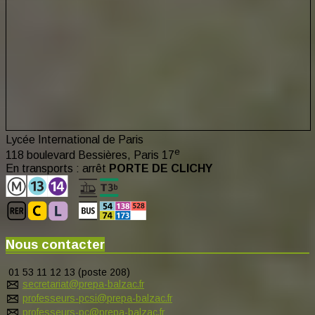
Lycée International de Paris
e
118 boulevard Bessières, Paris 17
En transports : arrêt
PORTE DE CLICHY
Nous contacter
01 53 11 12 13 (poste 208)
secretariat@prepa-balzac.fr
professeurs-pcsi@prepa-balzac.fr
professeurs-pc@prepa-balzac.fr