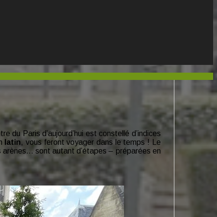
e du Paris d’aujourd’hui est constellé d’indices
en
latin
, vous feront voyager dans le temps ! Le
 les arènes… sont autant d’étapes – préparées en