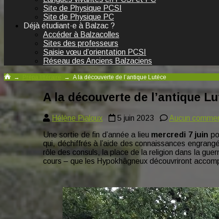
Site de Physique PCSI
Site de Physique PC
Déjà étudiant·e à Balzac ?
Accéder à Balzacolles
Sites des professeurs
Saisie vœu d’orientation PCSI
Réseau des Anciens Balzaciens
→
Prépa littéraire
→
A la découverte de l’antique Lutèce
A la découverte de l’antique Lu
Hélène Pialoux
5 juin 2023
Aucun commen
Une sortie de fin d’année a lieu
mercredi 7 juin
pou
qui, déchiffrés à l’aide des connaissances engran
rôle des consuls, la place de la religion dans la g
cours – que les Hypokhâgneux découvriront accom