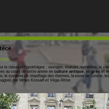
tèce
sur
taire
A
r la classe d’Hypokhâgne : vestiges, statues, symboles, le centr
la
gées au cours de cette année en
culture antique
, en
grec
et 
découverte
uerre, le système de chauffage des thermes, la louve de Lutèce,
de
pagnés par Mmes Kossaifi et Véga-Ritter.
l’antique
Lutèce