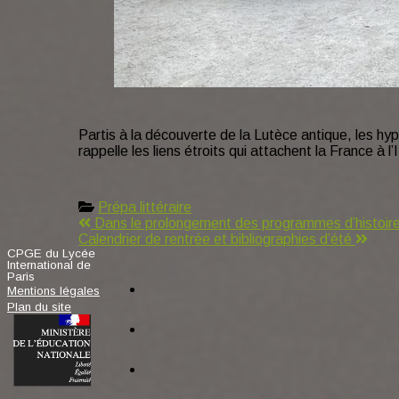
Partis à la découverte de la Lutèce antique, les h
rappelle les liens étroits qui attachent la France à 
Prépa littéraire
Navigation
Dans le prolongement des programmes d’histoire, 
Calendrier de rentrée et bibliographies d’été
de
CPGE du Lycée
International de
facebook
l’article
Paris
Mentions légales
Plan du site
tiktok
instagram