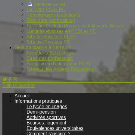
Semaine au ski !
La filière PCSI-PC
Témoignages d’étudiants
Résultats (admissions)
Spécificités de la Prépa scientifique de Balzac
Langues vivantes en PCSI et PC
Site de Physique PCSI
Site de Physique PC
Déjà étudiant·e à Balzac ?
Accéder à Balzacolles
Sites des professeurs
Saisie vœu d’orientation PCSI
Réseau des Anciens Balzaciens
Skip to content
Accueil
Informations pratiques
Le lycée en images
Demi-pension
Activités sportives
Bourses, logement
Equivalences universitaires
Comment s’inscrire ?