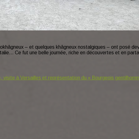
ypokhâgneux – et quelques khâgneux nostalgiques – ont posé dev
l’Italie… Ce fut une belle journée, riche en découvertes et en part
visite à Versailles et représentation du « Bourgeois gentilhom