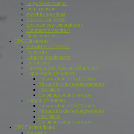
Le lycée en images
Demi-pension
Activités sportives
Bourses, logement
Equivalences universitaires
Comment s’inscrire ?
Nous contacter
CPGE littéraires
Actualités et Sorties
Résultats
L’équipe enseignante
Débouchés
Témoignages d’anciens étudiants
Hypokhâgne (1º année)
Présentation de la 1º année
Répartition des enseignements
Disciplines
Consignes pour la rentrée
Khâgne (2º année)
Présentation de la 2º année
Répartition des enseignements
Disciplines
Consignes pour la rentrée
CPGE scientifiques
Actualités