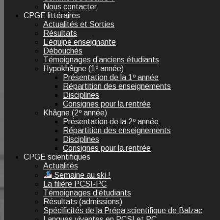
Nous contacter
CPGE littéraires
Actualités et Sorties
Résultats
L’équipe enseignante
Débouchés
Témoignages d’anciens étudiants
Hypokhâgne (1º année)
Présentation de la 1º année
Répartition des enseignements
Disciplines
Consignes pour la rentrée
Khâgne (2º année)
Présentation de la 2º année
Répartition des enseignements
Disciplines
Consignes pour la rentrée
CPGE scientifiques
Actualités
Semaine au ski !
La filière PCSI-PC
Témoignages d’étudiants
Résultats (admissions)
Spécificités de la Prépa scientifique de Balzac
Langues vivantes en PCSI et PC