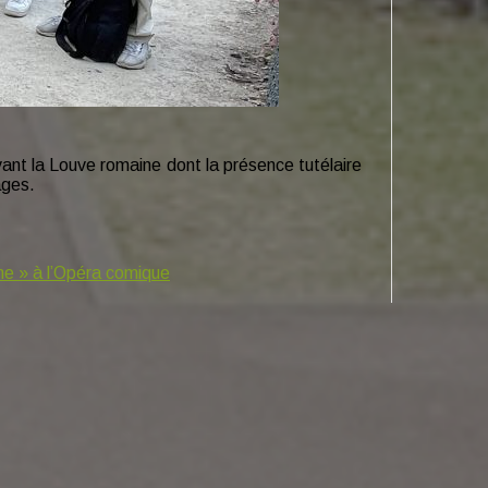
ant la Louve romaine dont la présence tutélaire
ages.
me » à l’Opéra comique