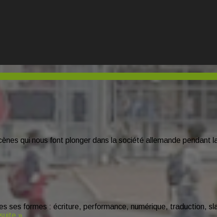
nes qui nous font plonger dans la société allemande pendant la 
outes ses formes : écriture, performance, numérique, traduction, 
 suite »