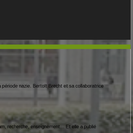
période nazie. Bertolt Brecht et sa collaboratrice
slam, recherche, enseignement… Et elle a publié