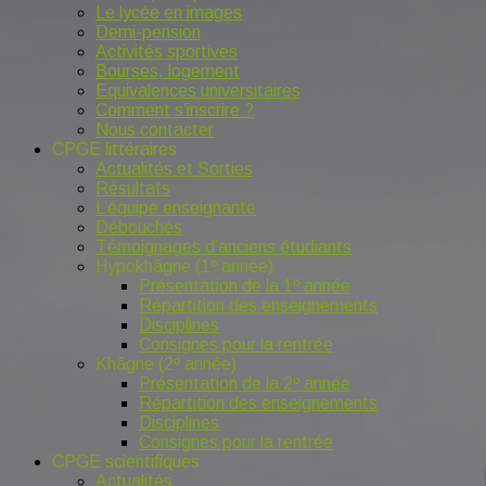
Le lycée en images
Demi-pension
Activités sportives
Bourses, logement
Equivalences universitaires
Comment s’inscrire ?
Nous contacter
CPGE littéraires
Actualités et Sorties
Résultats
L’équipe enseignante
Débouchés
Témoignages d’anciens étudiants
Hypokhâgne (1º année)
Présentation de la 1º année
Répartition des enseignements
Disciplines
Consignes pour la rentrée
Khâgne (2º année)
Présentation de la 2º année
Répartition des enseignements
Disciplines
Consignes pour la rentrée
CPGE scientifiques
Actualités