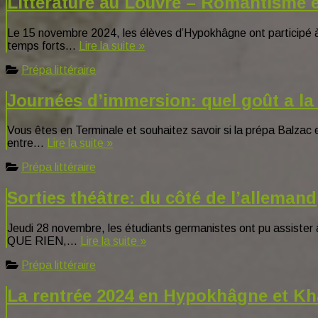
Littérature au Louvre – Romantisme 
Le 15 novembre 2024, les élèves d’Hypokhâgne ont participé à
temps forts…
Lire la suite »
Prépa littéraire
Journées d’immersion: quel goût a la
Vous êtes en Terminale et souhaitez savoir si la prépa Balzac
entre…
Lire la suite »
Prépa littéraire
Sorties théâtre: du côté de l’allemand
Jeudi 28 novembre, les étudiants germanistes ont pu assiste
QUE RIEN,…
Lire la suite »
Prépa littéraire
La rentrée 2024 en Hypokhâgne et K