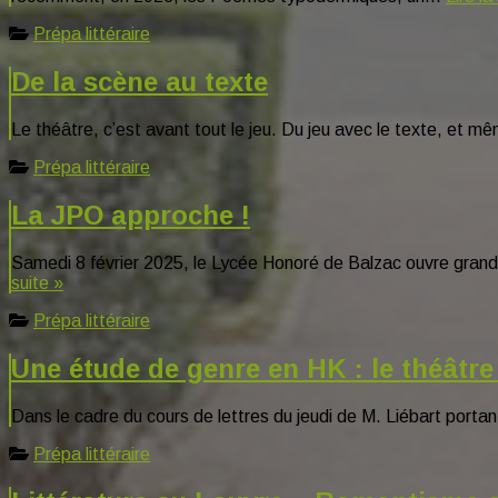
Prépa littéraire
De la scène au texte
Le théâtre, c’est avant tout le jeu. Du jeu avec le texte, et 
Prépa littéraire
La JPO approche !
Samedi 8 février 2025, le Lycée Honoré de Balzac ouvre grand 
suite »
Prépa littéraire
Une étude de genre en HK : le théâtre
Dans le cadre du cours de lettres du jeudi de M. Liébart porta
Prépa littéraire