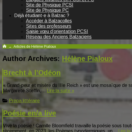
Site de Physique PCSI
Site de Physique PC
Déjà étudiant·e à Balzac ?
Accéder à Balzacolles
Sites des professeurs
Saisie vœu d’orientation PCSI
Réseau des Anciens Balzaciens
→
Articles de Hélène Pialoux
Author Archives:
Hélène Pialoux
Brecht à l’Odéon
« Grand-peur et misère du IIIe Reich » est une mosaïque de scè
Margarete Steffin,…
Lire la suite »
Prépa littéraire
Poésie en/a live
Vive la poésie ! Camille Bloomfield travaille la poésie sous t
récemment, en 2023, les Poèmes typodermiques, un…
Lire la