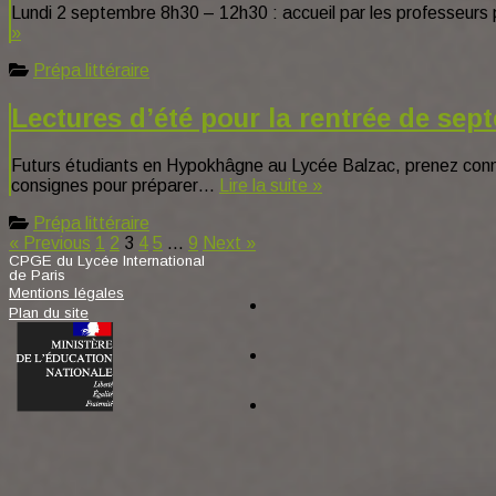
Lundi 2 septembre 8h30 – 12h30 : accueil par les professeurs p
»
Prépa littéraire
Lectures d’été pour la rentrée de sep
Futurs étudiants en Hypokhâgne au Lycée Balzac, prenez conna
consignes pour préparer…
Lire la suite »
Prépa littéraire
Pagination
« Previous
1
2
3
4
5
…
9
Next »
CPGE du Lycée International
des
de Paris
facebook
Mentions légales
publications
Plan du site
tiktok
instagram