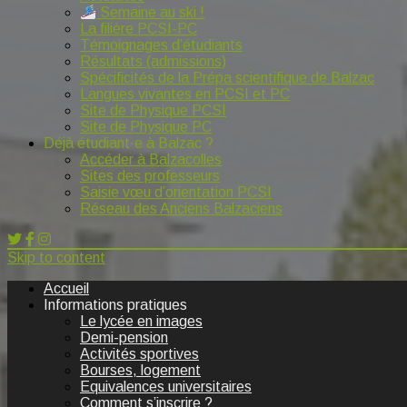
Semaine au ski !
La filière PCSI-PC
Témoignages d’étudiants
Résultats (admissions)
Spécificités de la Prépa scientifique de Balzac
Langues vivantes en PCSI et PC
Site de Physique PCSI
Site de Physique PC
Déjà étudiant·e à Balzac ?
Accéder à Balzacolles
Sites des professeurs
Saisie vœu d’orientation PCSI
Réseau des Anciens Balzaciens
Skip to content
Accueil
Informations pratiques
Le lycée en images
Demi-pension
Activités sportives
Bourses, logement
Equivalences universitaires
Comment s’inscrire ?