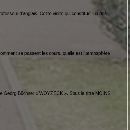
sseur d’anglais. Cette visite qui constitue l’un des
 comment se passent les cours, quelle est l’atmosphère
èce de Georg Büchner « WOYZECK ». Sous le titre MOINS