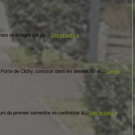
odernes en khâgne ont pu…
Lire la suite »
 Porte de Clichy, construit dans les années 50 et…
Lire la
 cours du premier semestre se confronter à…
Lire la suite »