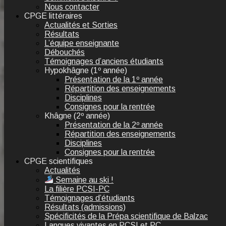
Nous contacter
CPGE littéraires
Actualités et Sorties
Résultats
L’équipe enseignante
Débouchés
Témoignages d’anciens étudiants
Hypokhâgne (1º année)
Présentation de la 1º année
Répartition des enseignements
Disciplines
Consignes pour la rentrée
Khâgne (2º année)
Présentation de la 2º année
Répartition des enseignements
Disciplines
Consignes pour la rentrée
CPGE scientifiques
Actualités
Semaine au ski !
La filière PCSI-PC
Témoignages d’étudiants
Résultats (admissions)
Spécificités de la Prépa scientifique de Balzac
Langues vivantes en PCSI et PC