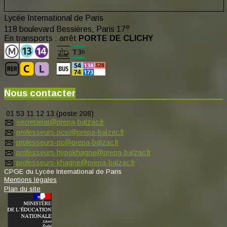
Lycée International de Paris
e
118 boulevard Bessières, Paris 17
En transports : arrêt
PORTE DE CLICHY
Nous contacter
01 53 11 12 13 (poste 208)
secretariat@prepa-balzac.fr
professeurs-pcsi@prepa-balzac.fr
professeurs-pc@prepa-balzac.fr
professeurs-hypokhagne@prepa-balzac.fr
professeurs-khagne@prepa-balzac.fr
CPGE du Lycée International de Paris
Mentions légales
Plan du site