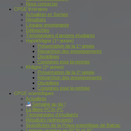
Nous contacter
CPGE littéraires
Actualités et Sorties
Résultats
L’équipe enseignante
Débouchés
Témoignages d’anciens étudiants
Hypokhâgne (1º année)
Présentation de la 1º année
Répartition des enseignements
Disciplines
Consignes pour la rentrée
Khâgne (2º année)
Présentation de la 2º année
Répartition des enseignements
Disciplines
Consignes pour la rentrée
CPGE scientifiques
Actualités
Semaine au ski !
La filière PCSI-PC
Témoignages d’étudiants
Résultats (admissions)
Spécificités de la Prépa scientifique de Balzac
Langues vivantes en PCSI et PC