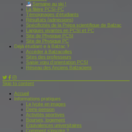
Semaine au ski !
La filière PCSI-PC
Témoignages d’étudiants
Résultats (admissions)
Spécificités de la Prépa scientifique de Balzac
Langues vivantes en PCSI et PC
Site de Physique PCSI
Site de Physique PC
Déjà étudiant·e à Balzac ?
Accéder à Balzacolles
Sites des professeurs
Saisie vœu d’orientation PCSI
Réseau des Anciens Balzaciens
Skip to content
Accueil
Informations pratiques
Le lycée en images
Demi-pension
Activités sportives
Bourses, logement
Equivalences universitaires
Comment s’inscrire ?