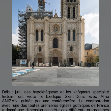
Début juin, des hypokhâgneux et les khâgneux spécialité
histoire ont visité la basilique Saint-Denis avec Mme
ANIZAN, guidés par une conférencière. La confrontation
avec l’une des toutes premières églises gothiques de France
a donné une dimension concrète aux différents programmes