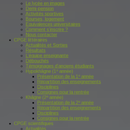
Le lycée en images
Demi-pension
Activités sportives
Bourses, logement
Equivalences universitaires
Comment s’inscrire ?
Nous contacter
CPGE littéraires
Actualités et Sorties
Résultats
L’équipe enseignante
Débouchés
Témoignages d’anciens étudiants
Hypokhâgne (1º année)
Présentation de la 1º année
Répartition des enseignements
Disciplines
Consignes pour la rentrée
Khâgne (2º année)
Présentation de la 2º année
Répartition des enseignements
Disciplines
Consignes pour la rentrée
CPGE scientifiques
Actualités