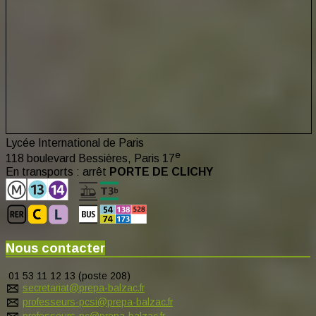
Lycée International de Paris
e
118 boulevard Bessières, Paris 17
En transports : arrêt
PORTE DE CLICHY
Nous contacter
01 53 11 12 13 (poste 208)
secretariat@prepa-balzac.fr
professeurs-pcsi@prepa-balzac.fr
professeurs-pc@prepa-balzac.fr