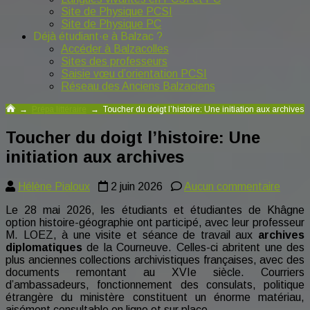
Site de Physique PCSI
Site de Physique PC
Déjà étudiant·e à Balzac ?
Accéder à Balzacolles
Sites des professeurs
Saisie vœu d’orientation PCSI
Réseau des Anciens Balzaciens
→
Prépa littéraire
→
Toucher du doigt l’histoire: Une initiation aux archives
Toucher du doigt l’histoire: Une
initiation aux archives
sur
Hélène Pialoux
2 juin 2026
Aucun commentaire
Touch
Le 28 mai 2026, les étudiants et étudiantes de Khâgne
du
option histoire-géographie ont participé, avec leur professeur
doigt
M. LOEZ, à une visite et séance de travail aux
archives
l’histo
diplomatiques
de la Courneuve. Celles-ci abritent une des
Une
plus anciennes collections archivistiques françaises, avec des
initiat
documents remontant au XVIe siècle. Courriers
aux
d’ambassadeurs, fonctionnement des consulats, politique
archiv
étrangère du ministère constituent un énorme matériau,
aisément consultable en ligne et sur place.