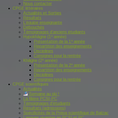
Nous contacter
CPGE littéraires
Actualités et Sorties
Résultats
L’équipe enseignante
Débouchés
Témoignages d’anciens étudiants
Hypokhâgne (1º année)
Présentation de la 1º année
Répartition des enseignements
Disciplines
Consignes pour la rentrée
Khâgne (2º année)
Présentation de la 2º année
Répartition des enseignements
Disciplines
Consignes pour la rentrée
CPGE scientifiques
Actualités
Semaine au ski !
La filière PCSI-PC
Témoignages d’étudiants
Résultats (admissions)
Spécificités de la Prépa scientifique de Balzac
Langues vivantes en PCSI et PC