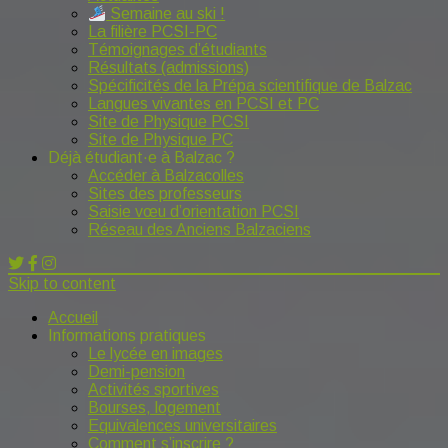
Semaine au ski !
La filière PCSI-PC
Témoignages d’étudiants
Résultats (admissions)
Spécificités de la Prépa scientifique de Balzac
Langues vivantes en PCSI et PC
Site de Physique PCSI
Site de Physique PC
Déjà étudiant·e à Balzac ?
Accéder à Balzacolles
Sites des professeurs
Saisie vœu d’orientation PCSI
Réseau des Anciens Balzaciens
Skip to content
Accueil
Informations pratiques
Le lycée en images
Demi-pension
Activités sportives
Bourses, logement
Equivalences universitaires
Comment s’inscrire ?