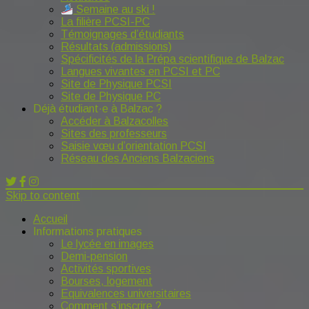
Semaine au ski !
La filière PCSI-PC
Témoignages d’étudiants
Résultats (admissions)
Spécificités de la Prépa scientifique de Balzac
Langues vivantes en PCSI et PC
Site de Physique PCSI
Site de Physique PC
Déjà étudiant·e à Balzac ?
Accéder à Balzacolles
Sites des professeurs
Saisie vœu d’orientation PCSI
Réseau des Anciens Balzaciens
Skip to content
Accueil
Informations pratiques
Le lycée en images
Demi-pension
Activités sportives
Bourses, logement
Equivalences universitaires
Comment s’inscrire ?