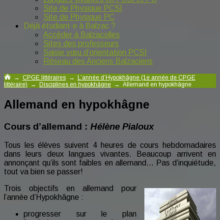
Site de Physique PCSI
Site de Physique PC
Déjà étudiant·e à Balzac ?
Accéder à Balzacolles
Sites des professeurs
Saisie vœu d’orientation PCSI
Réseau des Anciens Balzaciens
→
CPGE littéraires
→
L’année d’Hypokhâgne (1e année de CPGE
littéraire)
→
Disciplines en hypokhâgne
→
Allemand en hypokhâgne
Allemand en hypokhâgne
Cours d’allemand :
Hélène Pialoux
Tous les élèves suivent 4 heures de cours hebdomadaires
dans leurs deux langues vivantes. Beaucoup arrivent en
annonçant qu’ils sont faibles en allemand… Pas d’inquiétude,
tout va bien se passer!
Trois objectifs en allemand pour
l’année d’Hypokhâgne :
progresser sur le plan