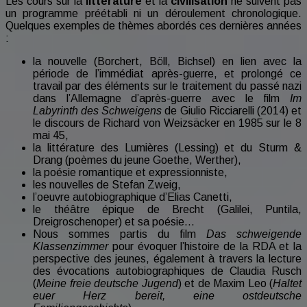
Les cours sur la
littérature
et la
civilisation
ne suivent pas
un programme préétabli ni un déroulement chronologique.
Quelques exemples de thèmes abordés ces dernières années
:
la nouvelle (Borchert, Böll, Bichsel) en lien avec la
période de l’immédiat après-guerre, et prolongé ce
travail par des éléments sur le traitement du passé nazi
dans l’Allemagne d’après-guerre avec le film
Im
Labyrinth des Schweigens
de Giulio Ricciarelli (2014) et
le discours de Richard von Weizsäcker en 1985 sur le 8
mai 45,
la littérature des Lumières (Lessing) et du Sturm &
Drang (poèmes du jeune Goethe, Werther),
la poésie romantique et expressionniste,
les nouvelles de Stefan Zweig,
l’oeuvre autobiographique d’Elias Canetti,
le théâtre épique de Brecht (Galilei, Puntila,
Dreigroschenoper) et sa poésie…
Nous sommes partis du film
Das schweigende
Klassenzimmer
pour évoquer l’histoire de la RDA et la
perspective des jeunes, également à travers la lecture
des évocations autobiographiques de Claudia Rusch
(
Meine freie deutsche Jugend
) et de Maxim Leo (
Haltet
euer Herz bereit, eine ostdeutsche