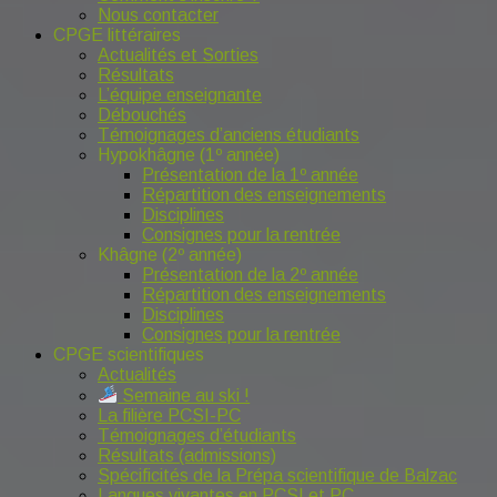
Nous contacter
CPGE littéraires
Actualités et Sorties
Résultats
L’équipe enseignante
Débouchés
Témoignages d’anciens étudiants
Hypokhâgne (1º année)
Présentation de la 1º année
Répartition des enseignements
Disciplines
Consignes pour la rentrée
Khâgne (2º année)
Présentation de la 2º année
Répartition des enseignements
Disciplines
Consignes pour la rentrée
CPGE scientifiques
Actualités
Semaine au ski !
La filière PCSI-PC
Témoignages d’étudiants
Résultats (admissions)
Spécificités de la Prépa scientifique de Balzac
Langues vivantes en PCSI et PC