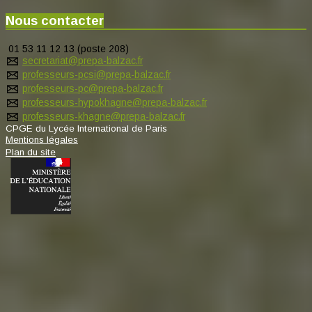
Nous contacter
01 53 11 12 13 (poste 208)
secretariat@prepa-balzac.fr
professeurs-pcsi@prepa-balzac.fr
professeurs-pc@prepa-balzac.fr
professeurs-hypokhagne@prepa-balzac.fr
professeurs-khagne@prepa-balzac.fr
CPGE du Lycée International de Paris
Mentions légales
Plan du site