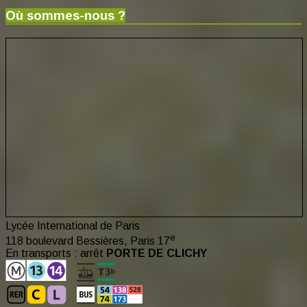
Où sommes-nous ?
Lycée International de Paris
e
118 boulevard Bessières, Paris 17
En transports : arrêt
PORTE DE CLICHY