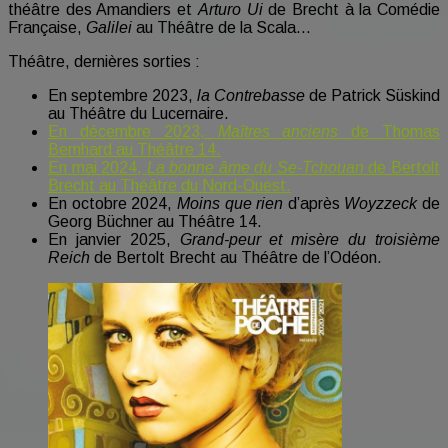
théâtre des Amandiers et
Arturo Ui
de Brecht à la Comédie
Française,
Galilei
au Théâtre de la Scala…
Théâtre, dernières sorties :
En septembre 2023,
la Contrebasse
de Patrick Süskind
au Théâtre du Lucernaire.
En décembre 2023,
Maîtres anciens
de Thomas
Bernhard au Théâtre 14.
En mai 2024,
La bonne âme du Se-Tchouan
de Bertolt
Brecht au Théâtre du Nord-Ouest.
En octobre 2024,
Moins que rien
d’après
Woyzzeck
de
Georg Büchner au Théâtre 14.
En janvier 2025,
Grand-peur et misère du troisième
Reich
de Bertolt Brecht au Théâtre de l’Odéon.