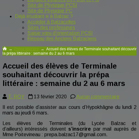
Site de Physique PCSI
Site de Physique PC
Déjà étudiant·e à Balzac ?
Accéder à Balzacolles
Sites des professeurs
Saisie vœu d’orientation PCSI
Réseau des Anciens Balzaciens
→
Prépa littéraire
→
Accueil des élèves de Terminale souhaitant découvrir
la prépa littéraire : semaine du 2 au 6 mars
Accueil des élèves de Terminale
souhaitant découvrir la prépa
littéraire : semaine du 2 au 6 mars
sur
T. ROY
13 février 2020
Aucun commentaire
Accueil
Il est possible d’assister aux cours d’Hypokhâgne du lundi 2
des
mars au jeudi 6 mars.
élèves
de
Les élèves de Terminales (du Lycée Balzac et
Terminal
d’ailleurs) intéressés doivent
s’inscrire
par mail auprès de
souhaita
Mme Poitevineau : prepa.balzac17@gmail.com.
découvrir