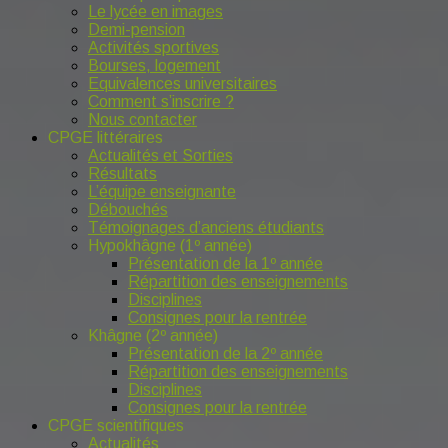
Le lycée en images
Demi-pension
Activités sportives
Bourses, logement
Equivalences universitaires
Comment s’inscrire ?
Nous contacter
CPGE littéraires
Actualités et Sorties
Résultats
L’équipe enseignante
Débouchés
Témoignages d’anciens étudiants
Hypokhâgne (1º année)
Présentation de la 1º année
Répartition des enseignements
Disciplines
Consignes pour la rentrée
Khâgne (2º année)
Présentation de la 2º année
Répartition des enseignements
Disciplines
Consignes pour la rentrée
CPGE scientifiques
Actualités