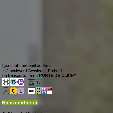
Lycée International de Paris
e
118 boulevard Bessières, Paris 17
En transports : arrêt
PORTE DE CLICHY
Nous contacter
01 53 11 12 13 (poste 208)