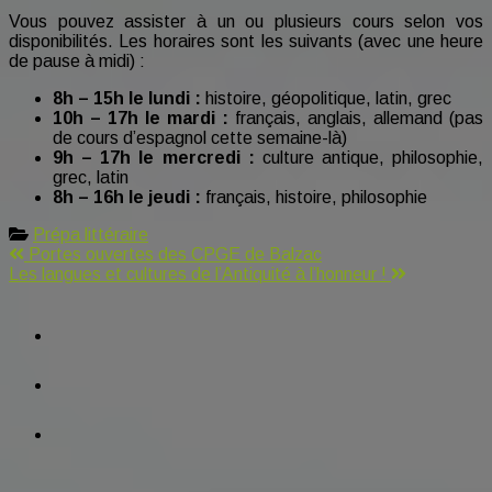
la
Vous pouvez assister à un ou plusieurs cours selon vos
prépa
disponibilités. Les horaires sont les suivants (avec une heure
littéraire
de pause à midi) :
:
semaine
8h – 15h le lundi :
histoire, géopolitique, latin, grec
du
10h – 17h le mardi :
français, anglais, allemand (pas
2
de cours d’espagnol cette semaine-là)
au
9h – 17h le mercredi :
culture antique, philosophie,
6
grec, latin
mars
8h – 16h le jeudi :
français, histoire, philosophie
Prépa littéraire
Navigation
Portes ouvertes des CPGE de Balzac
Les langues et cultures de l’Antiquité à l’honneur !
de
facebook
l’article
tiktok
instagram