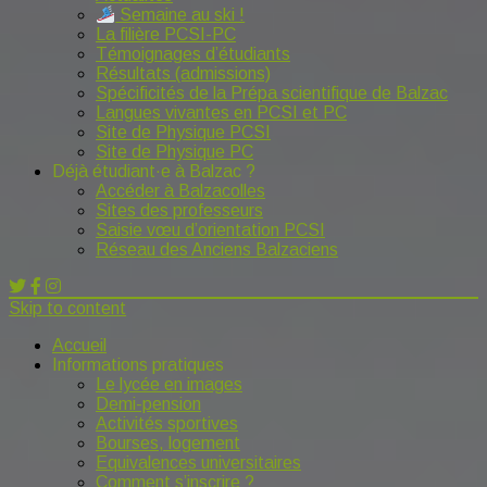
Semaine au ski !
La filière PCSI-PC
Témoignages d’étudiants
Résultats (admissions)
Spécificités de la Prépa scientifique de Balzac
Langues vivantes en PCSI et PC
Site de Physique PCSI
Site de Physique PC
Déjà étudiant·e à Balzac ?
Accéder à Balzacolles
Sites des professeurs
Saisie vœu d’orientation PCSI
Réseau des Anciens Balzaciens
Skip to content
Accueil
Informations pratiques
Le lycée en images
Demi-pension
Activités sportives
Bourses, logement
Equivalences universitaires
Comment s’inscrire ?