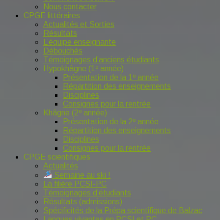
Nous contacter
CPGE littéraires
Actualités et Sorties
Résultats
L’équipe enseignante
Débouchés
Témoignages d’anciens étudiants
Hypokhâgne (1º année)
Présentation de la 1º année
Répartition des enseignements
Disciplines
Consignes pour la rentrée
Khâgne (2º année)
Présentation de la 2º année
Répartition des enseignements
Disciplines
Consignes pour la rentrée
CPGE scientifiques
Actualités
Semaine au ski !
La filière PCSI-PC
Témoignages d’étudiants
Résultats (admissions)
Spécificités de la Prépa scientifique de Balzac
Langues vivantes en PCSI et PC