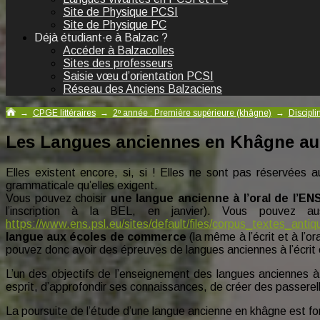
Site de Physique PCSI
Site de Physique PC
Déjà étudiant·e à Balzac ?
Accéder à Balzacolles
Sites des professeurs
Saisie vœu d’orientation PCSI
Réseau des Anciens Balzaciens
→
CPGE littéraires
→
2º année : Première supérieure (khâgne)
→
Discipl
Les Langues anciennes en Khâgne au
Elles existent encore, si, si ! Elles ne sont pas réservées a
grammaticale qu’elles exigent.
Vous pouvez choisir
une langue ancienne à l’oral de l’EN
l’inscription à la BEL, en janvier). Vous pouvez a
https://www.ens.psl.eu/sites/default/files/corpus_textes_an
langue aux écoles de commerce
(la même à l’écrit et à l’or
pouvez donc avoir des épreuves de langues anciennes à l’écrit e
L’un des objectifs de l’enseignement des langues anciennes à 
esprit, d’approfondir ses connaissances, de créer des passerell
La poursuite de l’étude d’une langue ancienne en khâgne est f