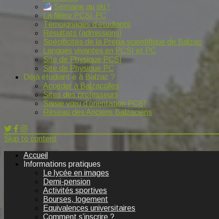
Semaine au ski !
La filière PCSI-PC
Témoignages d’étudiants
Résultats (admissions)
Spécificités de la Prépa scientifique de Balzac
Langues vivantes en PCSI et PC
Site de Physique PCSI
Site de Physique PC
Déjà étudiant·e à Balzac ?
Accéder à Balzacolles
Sites des professeurs
Saisie vœu d’orientation PCSI
Réseau des Anciens Balzaciens
Skip to content
Accueil
Informations pratiques
Le lycée en images
Demi-pension
Activités sportives
Bourses, logement
Equivalences universitaires
Comment s’inscrire ?