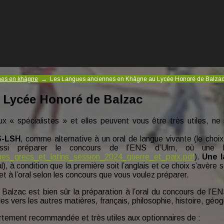
ines en khâgne
→
Les Langues anciennes en Khâgne au Lycée Honoré de Balza
 Lycée Honoré de Balzac
ux « spécialistes » et elles peuvent vous être très utiles, ne s
S-LSH
, comme alternative à un oral de langue vivante (le choix
ussi préparer le concours de l’ENS d’Ulm, où une la
tiques_grecs_et_latins_session_2024_guerre_et_paix.pdf
).
Une 
al), à condition que la première soit l’anglais et ce choix s’avère
t à l’oral selon les concours que vous voulez préparer.
Balzac est bien sûr la préparation à l’oral du concours de l’EN
es vers les autres matières, français, philosophie, histoire, géo
ortement recommandée et très utiles aux optionnaires de :