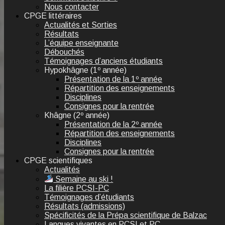
Nous contacter
CPGE littéraires
Actualités et Sorties
Résultats
L’équipe enseignante
Débouchés
Témoignages d’anciens étudiants
Hypokhâgne (1º année)
Présentation de la 1º année
Répartition des enseignements
Disciplines
Consignes pour la rentrée
Khâgne (2º année)
Présentation de la 2º année
Répartition des enseignements
Disciplines
Consignes pour la rentrée
CPGE scientifiques
Actualités
Semaine au ski !
La filière PCSI-PC
Témoignages d’étudiants
Résultats (admissions)
Spécificités de la Prépa scientifique de Balzac
Langues vivantes en PCSI et PC