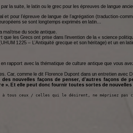
s par la suite, le latin ou le grec pour les épreuves de langue anci
oral et pour l’épreuve de langue de l’agrégation (traduction-comm
rs européens se sont longtemps exprimés en latin…
la maîtrise du socle antique.
art que les Grecs ont prise dans l’invention de la « science poli
c (UHUM 1225 – L’Antiquité grecque et son héritage) et un en la
 en rapport avec la thématique de culture antique que vous ave
nes. Car, comme le dit Florence Dupont dans un entretien avec Da
 des nouvelles façons de penser, d’autres façons de p
tre ». Et elle peut donc fournir toutes sortes de nouvell
 à tous ceux / celles qui le désirent, ne méprisez pas c