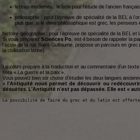
lettres modernes : le latin pour l’étude de l’ancien françai
philosophie : pour l’épreuve de spécialité de la BEL à l’
plus que, si le vivier philosophique est grec, les penseu
histoire-géographie : pour l’épreuve de spécialité de la BEL et 
Si vous préparez
Sciences Po
, est-il besoin de rappeler la p
l’école de la rue Saint-Guillaume, propose un parcours en gre
la civilisation latine).
Le cours prépare à la traduction et au commentaire d’un texte
sera « La guerre et la paix ».
Vous pouvez bien sûr choisir d’étudier les deux langues ancien
«
l’Antiquité nous permet de découvrir ou redécouvrir
désuètes. L’Antiquité n’est pas dépassée. Elle est « au
La possibilité de faire du grec et du latin est offerte