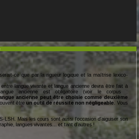
c
erait-ce que par la rigueur logique et la maîtrise lexico-
 entre langue vivante et langue ancienne devra être fait à
ngue ancienne est obligatoire (voir le corpus :
langue ancienne peut être choisie comme deuxième
 souvent être
un outil de réussite non négligeable
. Vous
S-LSH. Mais les cours sont aussi l’occasion d’aiguiser son
graphie, langues vivantes… et tant d’autres !