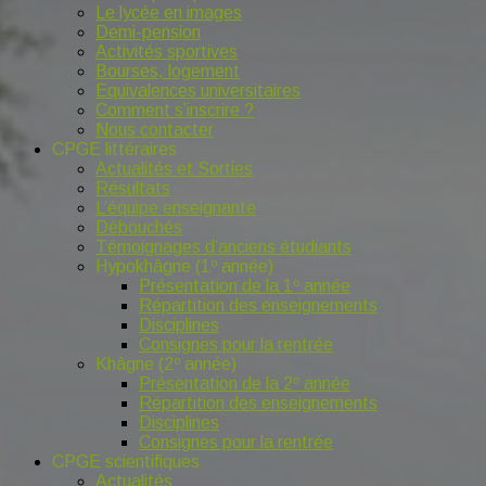
Le lycée en images
Demi-pension
Activités sportives
Bourses, logement
Equivalences universitaires
Comment s’inscrire ?
Nous contacter
CPGE littéraires
Actualités et Sorties
Résultats
L’équipe enseignante
Débouchés
Témoignages d’anciens étudiants
Hypokhâgne (1º année)
Présentation de la 1º année
Répartition des enseignements
Disciplines
Consignes pour la rentrée
Khâgne (2º année)
Présentation de la 2º année
Répartition des enseignements
Disciplines
Consignes pour la rentrée
CPGE scientifiques
Actualités