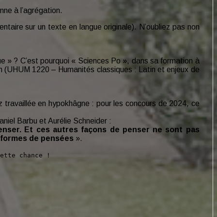
enne à l’agrégation.
entaire sur un texte en langue originale). N’oubliez pas non
tique » ? C’est pourquoi « Sciences Po », dans sa formation à
tin (UHUM 1220 – Humanités classiques : Latin et enjeux de
z travaillée en hypokhâgne : pour les concours de 2024, ce
niel Barbu et Aurélie Schneider :
enser. Et ces autres façons de penser ne sont pas
es formes de pensées
».
ette chance !