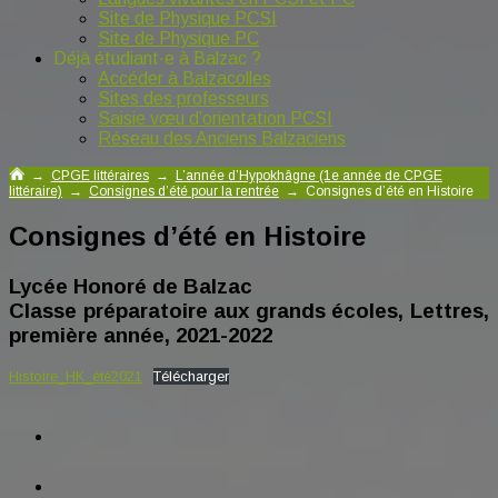
Site de Physique PCSI
Site de Physique PC
Déjà étudiant·e à Balzac ?
Accéder à Balzacolles
Sites des professeurs
Saisie vœu d’orientation PCSI
Réseau des Anciens Balzaciens
→
CPGE littéraires
→
L’année d’Hypokhâgne (1e année de CPGE
littéraire)
→
Consignes d’été pour la rentrée
→
Consignes d’été en Histoire
Consignes d’été en Histoire
Lycée Honoré de Balzac
Classe préparatoire aux grands écoles, Lettres,
première année, 2021-2022
Histoire_HK_été2021
Télécharger
facebook
tiktok