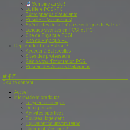
Semaine au ski !
La filière PCSI-PC
Témoignages d’étudiants
Résultats (admissions)
Spécificités de la Prépa scientifique de Balzac
Langues vivantes en PCSI et PC
Site de Physique PCSI
Site de Physique PC
Déjà étudiant·e à Balzac ?
Accéder à Balzacolles
Sites des professeurs
Saisie vœu d’orientation PCSI
Réseau des Anciens Balzaciens
Skip to content
Accueil
Informations pratiques
Le lycée en images
Demi-pension
Activités sportives
Bourses, logement
Equivalences universitaires
Comment s’inscrire ?