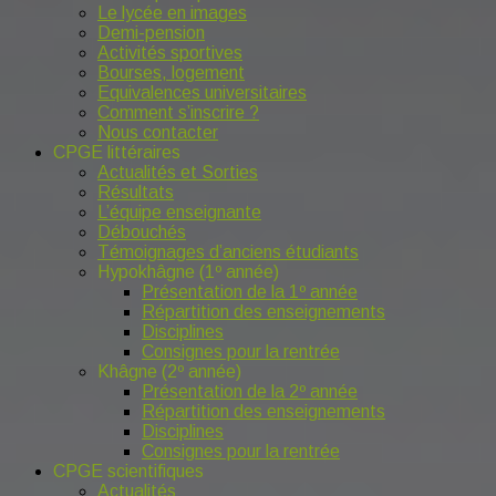
Le lycée en images
Demi-pension
Activités sportives
Bourses, logement
Equivalences universitaires
Comment s’inscrire ?
Nous contacter
CPGE littéraires
Actualités et Sorties
Résultats
L’équipe enseignante
Débouchés
Témoignages d’anciens étudiants
Hypokhâgne (1º année)
Présentation de la 1º année
Répartition des enseignements
Disciplines
Consignes pour la rentrée
Khâgne (2º année)
Présentation de la 2º année
Répartition des enseignements
Disciplines
Consignes pour la rentrée
CPGE scientifiques
Actualités