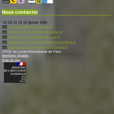
Nous contacter
01 53 11 12 13 (poste 208)
secretariat@prepa-balzac.fr
professeurs-pcsi@prepa-balzac.fr
professeurs-pc@prepa-balzac.fr
professeurs-hypokhagne@prepa-balzac.fr
professeurs-khagne@prepa-balzac.fr
CPGE du Lycée International de Paris
Mentions légales
Plan du site