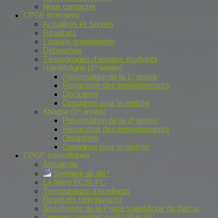
Nous contacter
CPGE littéraires
Actualités et Sorties
Résultats
L’équipe enseignante
Débouchés
Témoignages d’anciens étudiants
Hypokhâgne (1º année)
Présentation de la 1º année
Répartition des enseignements
Disciplines
Consignes pour la rentrée
Khâgne (2º année)
Présentation de la 2º année
Répartition des enseignements
Disciplines
Consignes pour la rentrée
CPGE scientifiques
Actualités
Semaine au ski !
La filière PCSI-PC
Témoignages d’étudiants
Résultats (admissions)
Spécificités de la Prépa scientifique de Balzac
Langues vivantes en PCSI et PC