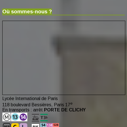
Où sommes-nous ?
Lycée International de Paris
e
118 boulevard Bessières, Paris 17
En transports : arrêt
PORTE DE CLICHY