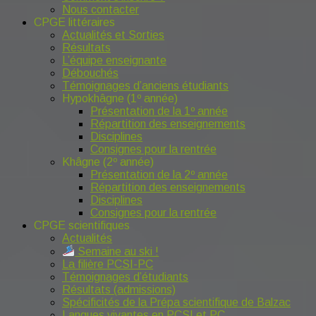
Nous contacter
CPGE littéraires
Actualités et Sorties
Résultats
L’équipe enseignante
Débouchés
Témoignages d’anciens étudiants
Hypokhâgne (1º année)
Présentation de la 1º année
Répartition des enseignements
Disciplines
Consignes pour la rentrée
Khâgne (2º année)
Présentation de la 2º année
Répartition des enseignements
Disciplines
Consignes pour la rentrée
CPGE scientifiques
Actualités
Semaine au ski !
La filière PCSI-PC
Témoignages d’étudiants
Résultats (admissions)
Spécificités de la Prépa scientifique de Balzac
Langues vivantes en PCSI et PC