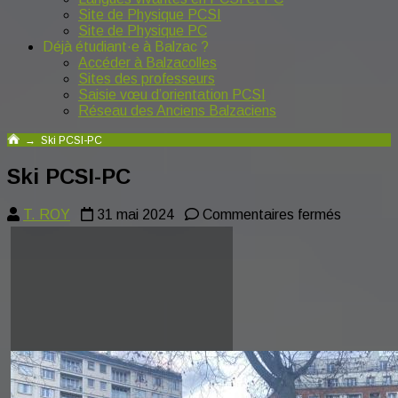
Site de Physique PCSI
Site de Physique PC
Déjà étudiant·e à Balzac ?
Accéder à Balzacolles
Sites des professeurs
Saisie vœu d’orientation PCSI
Réseau des Anciens Balzaciens
→
Ski PCSI-PC
Ski PCSI-PC
sur
T. ROY
31 mai 2024
Commentaires fermés
Ski
PCSI-
PC