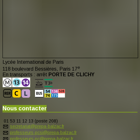
Lycée International de Paris
e
118 boulevard Bessières, Paris 17
En transports : arrêt
PORTE DE CLICHY
Nous contacter
01 53 11 12 13 (poste 208)
secretariat@prepa-balzac.fr
professeurs-pcsi@prepa-balzac.fr
professeurs-pc@prepa-balzac.fr