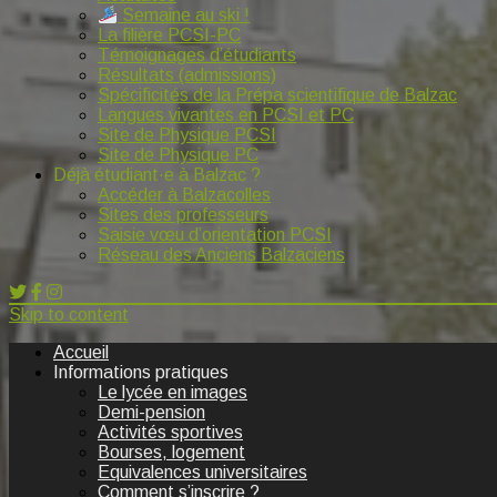
Semaine au ski !
La filière PCSI-PC
Témoignages d’étudiants
Résultats (admissions)
Spécificités de la Prépa scientifique de Balzac
Langues vivantes en PCSI et PC
Site de Physique PCSI
Site de Physique PC
Déjà étudiant·e à Balzac ?
Accéder à Balzacolles
Sites des professeurs
Saisie vœu d’orientation PCSI
Réseau des Anciens Balzaciens
Skip to content
Accueil
Informations pratiques
Le lycée en images
Demi-pension
Activités sportives
Bourses, logement
Equivalences universitaires
Comment s’inscrire ?