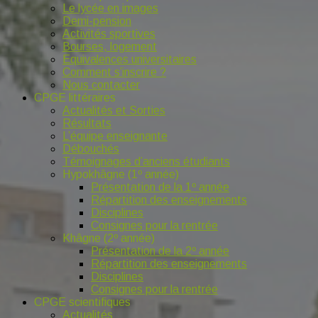
Le lycée en images
Demi-pension
Activités sportives
Bourses, logement
Equivalences universitaires
Comment s’inscrire ?
Nous contacter
CPGE littéraires
Actualités et Sorties
Résultats
L’équipe enseignante
Débouchés
Témoignages d’anciens étudiants
Hypokhâgne (1º année)
Présentation de la 1º année
Répartition des enseignements
Disciplines
Consignes pour la rentrée
Khâgne (2º année)
Présentation de la 2º année
Répartition des enseignements
Disciplines
Consignes pour la rentrée
CPGE scientifiques
Actualités