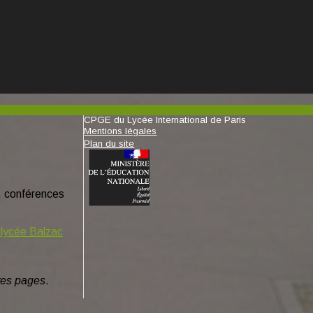
CPGE du Lycée International de Paris
Mentions légales
Plan du site
s, conférences
 lycée Balzac
tres pages
.