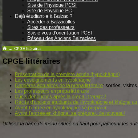
Site de Physique PCSI
Site de Physique PC
Déjà étudiant·e à Balzac ?
Accéder à Balzacolles
Sites des professeurs
Saisie vœu d’orientation PCSI
Réseau des Anciens Balzaciens
→
CPGE littéraires
CPGE littéraires
Présentation de la première année (hypokhâgne)
Les enseignements en hypokhâgne
Dernières actualités de la prépa littéraire
: sorties, visite
Les professeurs en prépa littéraire
Quels débouchés après la prépa littéraire?
Récits d’anciens étudiants de l’hypokhâgne et khâgne au
Avant l’entrée en hypokhâgne: se préparer
Avant l’entrée en khâgne: se préparer, de nouveau!
Utilisez la barre de menu située en haut pour parcourir les au