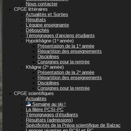
Nous contacter
CPGE littéraires
Actualités et Sorties
Résultats
L’équipe enseignante
Débouchés
Témoignages d’anciens étudiants
Hypokhâgne (1º année)
Présentation de la 1º année
Répartition des enseignements
Disciplines
Consignes pour la rentrée
Khâgne (2º année)
Présentation de la 2º année
Répartition des enseignements
Disciplines
Consignes pour la rentrée
CPGE scientifiques
Actualités
Semaine au ski !
La filière PCSI-PC
Témoignages d’étudiants
Résultats (admissions)
Spécificités de la Prépa scientifique de Balzac
Langues vivantes en PCSI et PC