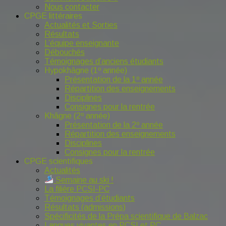
Nous contacter
CPGE littéraires
Actualités et Sorties
Résultats
L’équipe enseignante
Débouchés
Témoignages d’anciens étudiants
Hypokhâgne (1º année)
Présentation de la 1º année
Répartition des enseignements
Disciplines
Consignes pour la rentrée
Khâgne (2º année)
Présentation de la 2º année
Répartition des enseignements
Disciplines
Consignes pour la rentrée
CPGE scientifiques
Actualités
Semaine au ski !
La filière PCSI-PC
Témoignages d’étudiants
Résultats (admissions)
Spécificités de la Prépa scientifique de Balzac
Langues vivantes en PCSI et PC