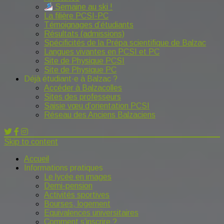
Semaine au ski !
La filière PCSI-PC
Témoignages d’étudiants
Résultats (admissions)
Spécificités de la Prépa scientifique de Balzac
Langues vivantes en PCSI et PC
Site de Physique PCSI
Site de Physique PC
Déjà étudiant·e à Balzac ?
Accéder à Balzacolles
Sites des professeurs
Saisie vœu d’orientation PCSI
Réseau des Anciens Balzaciens
Skip to content
Accueil
Informations pratiques
Le lycée en images
Demi-pension
Activités sportives
Bourses, logement
Equivalences universitaires
Comment s’inscrire ?