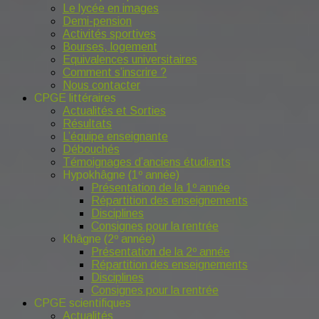
Le lycée en images
Demi-pension
Activités sportives
Bourses, logement
Equivalences universitaires
Comment s’inscrire ?
Nous contacter
CPGE littéraires
Actualités et Sorties
Résultats
L’équipe enseignante
Débouchés
Témoignages d’anciens étudiants
Hypokhâgne (1º année)
Présentation de la 1º année
Répartition des enseignements
Disciplines
Consignes pour la rentrée
Khâgne (2º année)
Présentation de la 2º année
Répartition des enseignements
Disciplines
Consignes pour la rentrée
CPGE scientifiques
Actualités