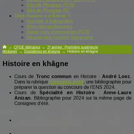
Site de Physique PCSI
Site de Physique PC
Déjà étudiant·e à Balzac ?
Accéder à Balzacolles
Sites des professeurs
Saisie vœu d’orientation PCSI
Réseau des Anciens Balzaciens
→
CPGE littéraires
→
2º année : Première supérieure
(khâgne)
→
Disciplines en khâgne
→
Histoire en khâgne
Histoire en khâgne
Cours de
Tronc commun
en Histoire :
André Loez
.
Dans la rubrique
Consignes d’été
, une bibliographie pour
préparer la question au concours de l’ENS 2024.
Cours de
Spécialité en Histoire
:
Anne-Laure
Anizan
. Bibliographie pour 2024 sur la même page de
Consignes d’été.
facebook
tiktok