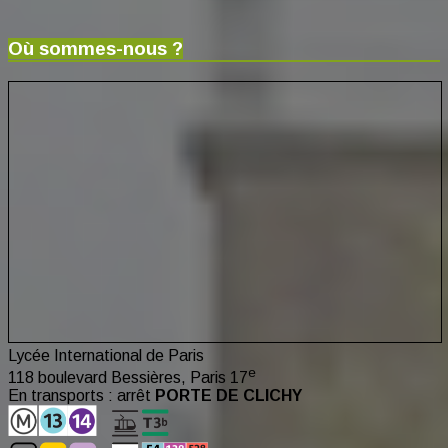
Où sommes-nous ?
Lycée International de Paris
e
118 boulevard Bessières, Paris 17
En transports : arrêt
PORTE DE CLICHY