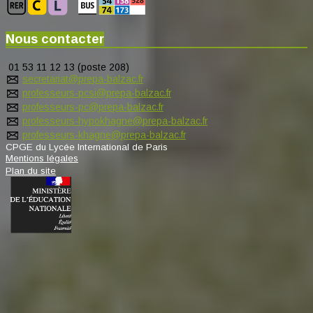
Nous contacter
01 53 11 12 13 (poste 208)
secretariat@prepa-balzac.fr
professeurs-pcsi@prepa-balzac.fr
professeurs-pc@prepa-balzac.fr
professeurs-hypokhagne@prepa-balzac.fr
professeurs-khagne@prepa-balzac.fr
CPGE du Lycée International de Paris
Mentions légales
Plan du site