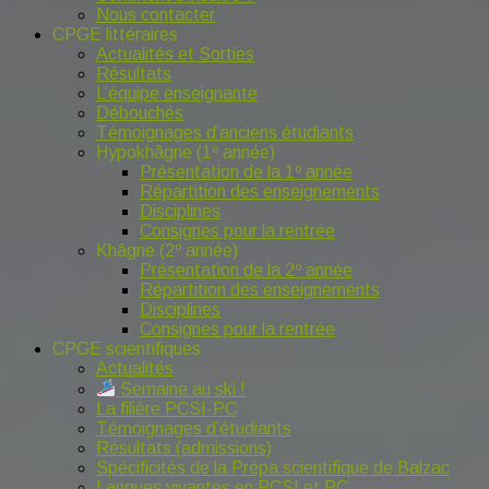
Nous contacter
CPGE littéraires
Actualités et Sorties
Résultats
L’équipe enseignante
Débouchés
Témoignages d’anciens étudiants
Hypokhâgne (1º année)
Présentation de la 1º année
Répartition des enseignements
Disciplines
Consignes pour la rentrée
Khâgne (2º année)
Présentation de la 2º année
Répartition des enseignements
Disciplines
Consignes pour la rentrée
CPGE scientifiques
Actualités
Semaine au ski !
La filière PCSI-PC
Témoignages d’étudiants
Résultats (admissions)
Spécificités de la Prépa scientifique de Balzac
Langues vivantes en PCSI et PC