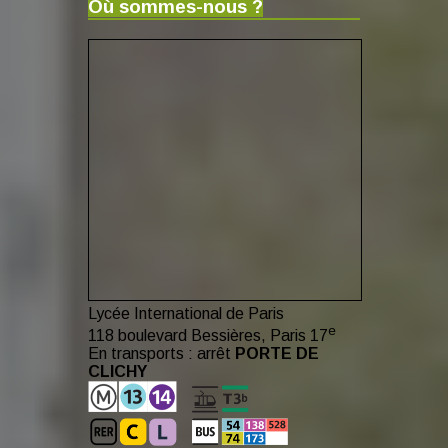
Où sommes-nous ?
Lycée International de Paris
e
118 boulevard Bessières, Paris 17
En transports : arrêt
PORTE DE
CLICHY