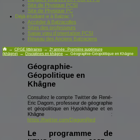
Site de Physique PCSI
Site de Physique PC
Déjà étudiant·e à Balzac ?
Accéder à Balzacolles
Sites des professeurs
Saisie vœu d’orientation PCSI
Réseau des Anciens Balzaciens
→
CPGE littéraires
→
2º année : Première supérieure
(khâgne)
→
Disciplines en khâgne
→
Géographie-Géopolitique en Khâgne
Géographie-
Géopolitique en
Khâgne
Consultez le compte Twitter de René-
Eric Dagorn, professeur de géographie
et géopolitique en Hypokhâgne et en
Khâgne :
https://twitter.com/DagornRed
Le programme de