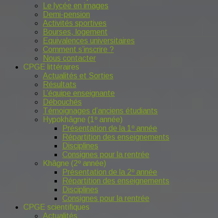
Le lycée en images
Demi-pension
Activités sportives
Bourses, logement
Equivalences universitaires
Comment s’inscrire ?
Nous contacter
CPGE littéraires
Actualités et Sorties
Résultats
L’équipe enseignante
Débouchés
Témoignages d’anciens étudiants
Hypokhâgne (1º année)
Présentation de la 1º année
Répartition des enseignements
Disciplines
Consignes pour la rentrée
Khâgne (2º année)
Présentation de la 2º année
Répartition des enseignements
Disciplines
Consignes pour la rentrée
CPGE scientifiques
Actualités