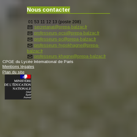
Nous contacter
01 53 11 12 13 (poste 208)
secretariat@prepa-balzac.fr
professeurs-pcsi@prepa-balzac.fr
professeurs-pc@prepa-balzac.fr
professeurs-hypokhagne@prepa-
balzac.fr
professeurs-khagne@prepa-balzac.fr
CPGE du Lycée International de Paris
Mentions légales
Plan du site