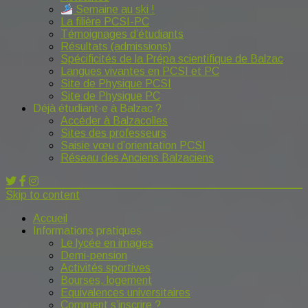
Semaine au ski !
La filière PCSI-PC
Témoignages d’étudiants
Résultats (admissions)
Spécificités de la Prépa scientifique de Balzac
Langues vivantes en PCSI et PC
Site de Physique PCSI
Site de Physique PC
Déjà étudiant·e à Balzac ?
Accéder à Balzacolles
Sites des professeurs
Saisie vœu d’orientation PCSI
Réseau des Anciens Balzaciens
Skip to content
Accueil
Informations pratiques
Le lycée en images
Demi-pension
Activités sportives
Bourses, logement
Equivalences universitaires
Comment s’inscrire ?